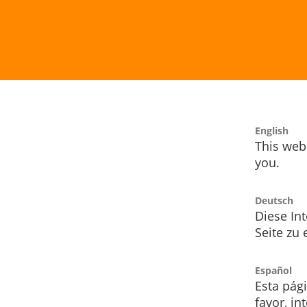
English
This webs
you.
Deutsch
Diese Int
Seite zu
Español
Esta pág
favor, i