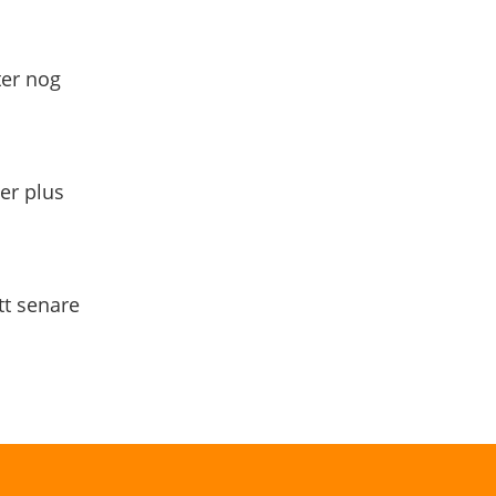
ter nog
yer plus
tt senare