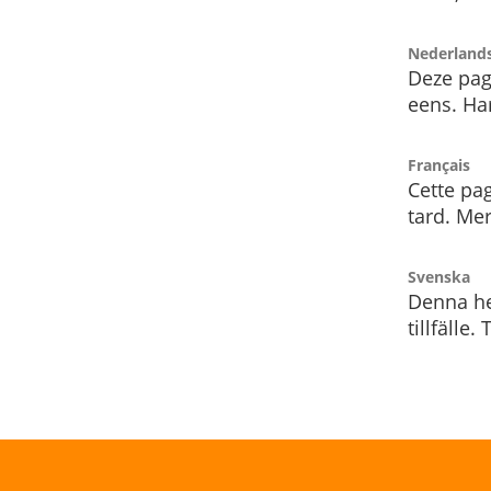
Nederland
Deze pag
eens. Har
Français
Cette pag
tard. Me
Svenska
Denna he
tillfälle