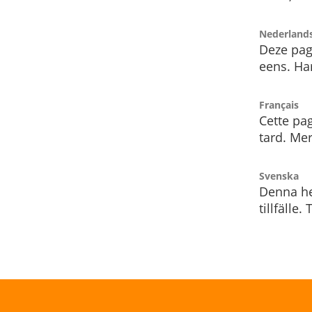
Nederland
Deze pag
eens. Har
Français
Cette pag
tard. Me
Svenska
Denna he
tillfälle