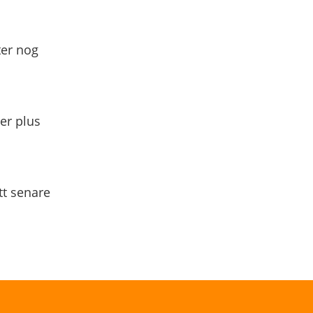
ter nog
yer plus
tt senare