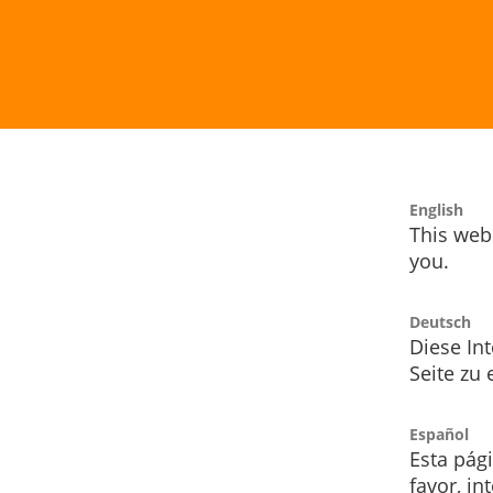
English
This webs
you.
Deutsch
Diese Int
Seite zu
Español
Esta pág
favor, i