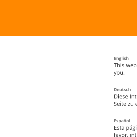
English
This webs
you.
Deutsch
Diese Int
Seite zu
Español
Esta pág
favor, i