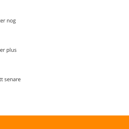
ter nog
yer plus
tt senare