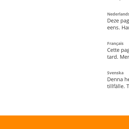
Nederland
Deze pag
eens. Har
Français
Cette pag
tard. Me
Svenska
Denna he
tillfälle